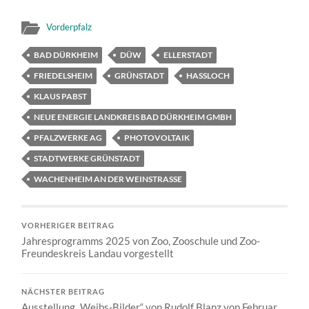
Vorderpfalz
BAD DÜRKHEIM
DÜW
ELLERSTADT
FRIEDELSHEIM
GRÜNSTADT
HASSLOCH
KLAUS PABST
NEUE ENERGIE LANDKREIS BAD DÜRKHEIM GMBH
PFALZWERKE AG
PHOTOVOLTAIK
STADTWERKE GRÜNSTADT
WACHENHEIM AN DER WEINSTRASSE
VORHERIGER BEITRAG
Jahresprogramms 2025 von Zoo, Zooschule und Zoo-
Freundeskreis Landau vorgestellt
NÄCHSTER BEITRAG
Ausstellung „Weibs-Bilder“ von Rudolf Blanz von Februar