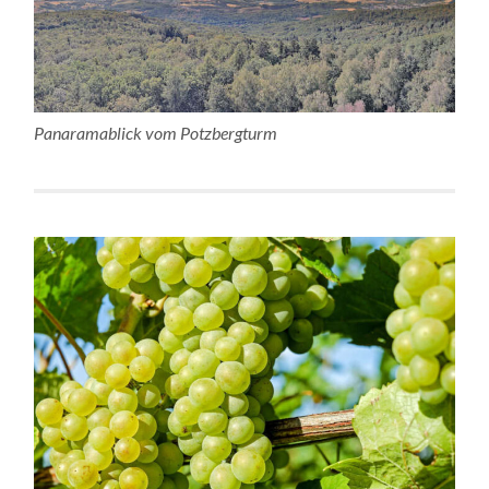
Panaramablick vom Potzbergturm