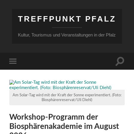
TREFFPUNKT PFALZ
Kultur, Tourismus und Veranstaltungen in der Pfalz
Suchfe
Mobile-
ein-/a
Menü
ein-/ausblenden
Am Solar-Tag wird mit der Kraft der Sonne experimentiert. (Foto:
Biosphärenreservat/Uli Diehl)
Workshop-Programm der
Biosphärenakademie im August