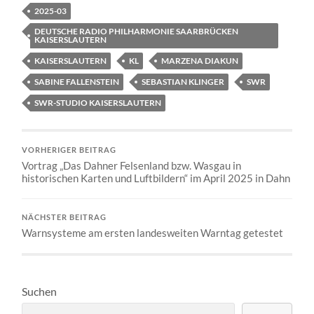
2025-03
DEUTSCHE RADIO PHILHARMONIE SAARBRÜCKEN
KAISERSLAUTERN
KAISERSLAUTERN
KL
MARZENA DIAKUN
SABINE FALLENSTEIN
SEBASTIAN KLINGER
SWR
SWR-STUDIO KAISERSLAUTERN
VORHERIGER BEITRAG
Vortrag „Das Dahner Felsenland bzw. Wasgau in
historischen Karten und Luftbildern“ im April 2025 in Dahn
NÄCHSTER BEITRAG
Warnsysteme am ersten landesweiten Warntag getestet
Suchen