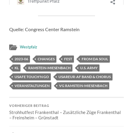
Quelle: Congress Center Ramstein
Westpfalz
2023-06
CHANGES
FEST
FROM DA SOUL
KL
RAMSTEIN-MIESENBACH
U.S. ARMY
USAFE TOUCH'N GO
USAREUR-AF BAND & CHORUS
VERANSTALTUNGEN
VG RAMSTEIN-MIESENBACH
VORHERIGER BEITRAG
Strohhutfest Frankenthal – Zusätzliche Züge Frankenthal
– Freinsheim – Grünstadt