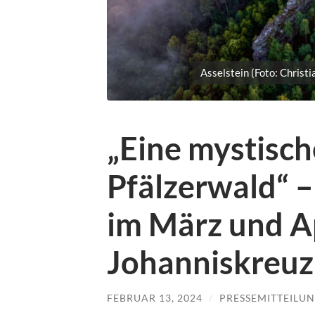
Asselstein (Foto: Christ
„Eine mystisch
Pfälzerwald“ –
im März und Ap
Johanniskreuz
FEBRUAR 13, 2024
/
PRESSEMITTEILU