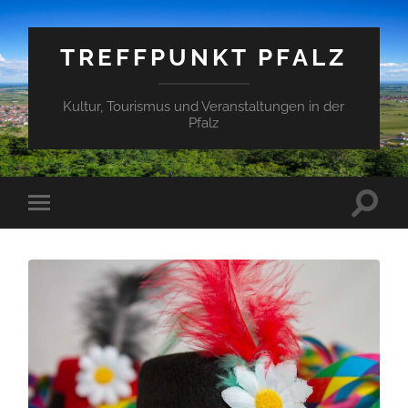
TREFFPUNKT PFALZ
Kultur, Tourismus und Veranstaltungen in der
Pfalz
Suchfe
Mobile-
ein-/a
Menü
ein-/ausblenden