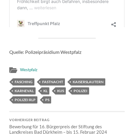
Quelle: Polizeipräsidium Westpfalz
Westpfalz
FASCHING
FASTNACHT
KAISERSLAUTERN
KARNEVAL
KL
KUS
POLIZEI
POLIZEI RLP
PS
VORHERIGER BEITRAG
Bewerbung für 16. Bürgerpreis der Stiftung des
Landkreises Bad Dürkheim – bis 15. Februar 2024