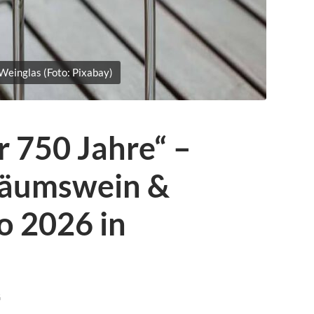
Weinglas (Foto: Pixabay)
r 750 Jahre“ –
läumswein &
o 2026 in
G