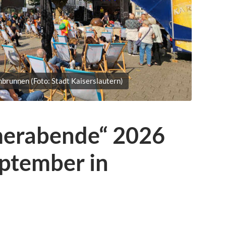
runnen (Foto: Stadt Kaiserslautern)
merabende“ 2026
eptember in