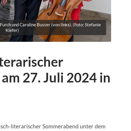
urch und Caroline Busser (von links). (Foto: Stefanie
Kiefer)
terarischer
m 27. Juli 2024 in
lisch-literarischer Sommerabend unter dem