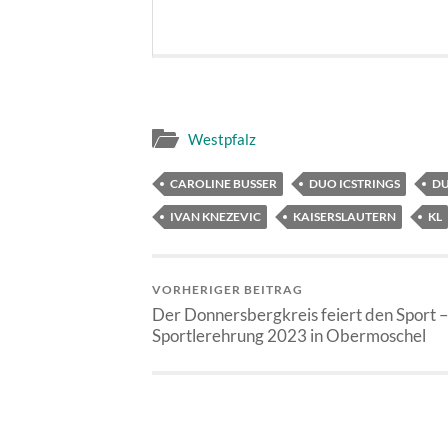
Westpfalz
CAROLINE BUSSER
DUO ICSTRINGS
D
IVAN KNEZEVIC
KAISERSLAUTERN
KL
VORHERIGER BEITRAG
Der Donnersbergkreis feiert den Sport –
Sportlerehrung 2023 in Obermoschel