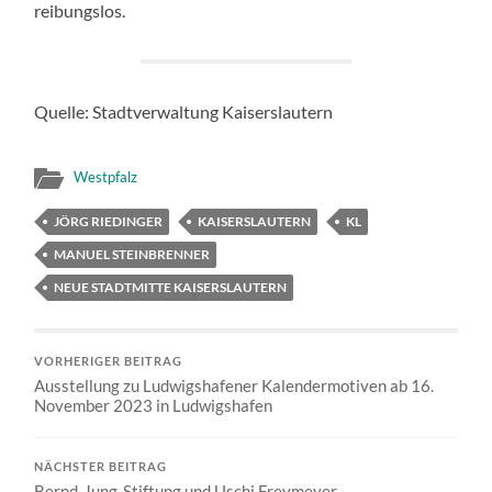
reibungslos.
Quelle: Stadtverwaltung Kaiserslautern
Westpfalz
JÖRG RIEDINGER
KAISERSLAUTERN
KL
MANUEL STEINBRENNER
NEUE STADTMITTE KAISERSLAUTERN
VORHERIGER BEITRAG
Ausstellung zu Ludwigshafener Kalendermotiven ab 16.
November 2023 in Ludwigshafen
NÄCHSTER BEITRAG
Bernd-Jung-Stiftung und Uschi Freymeyer –