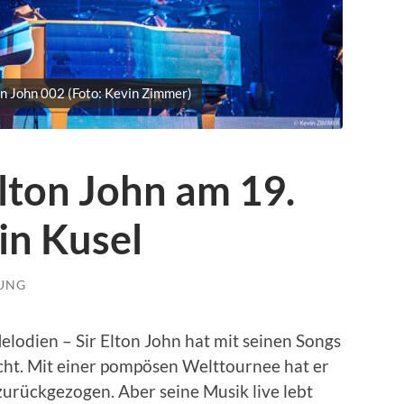
on John 002 (Foto: Kevin Zimmer)
lton John am 19.
in Kusel
LUNG
Melodien – Sir Elton John hat mit seinen Songs
cht. Mit einer pompösen Welttournee hat er
zurückgezogen. Aber seine Musik live lebt