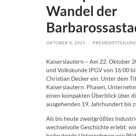
Wandel der
Barbarossasta
OKTOBER 8, 2025
/
PRESSEMITTEILUN
Kaiserslautern – Am 22. Oktober 202
und Volkskunde IPGV von 16:00 bis
Christian Decker ein. Unter dem Ti
Kaiserslautern: Phasen, Unternehm
einen kompakten Überblick über d
ausgehenden 19. Jahrhundert bis 
Als bis heute zweitgrößtes Industr
wechselvolle Geschichte erlebt: wi
bedeutende Unternehmen wie Pfaff