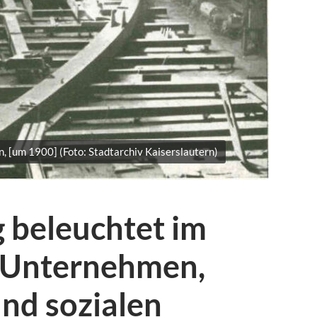
n, [um 1900] (Foto: Stadtarchiv Kaiserslautern)
 beleuchtet im
 Unternehmen,
nd sozialen