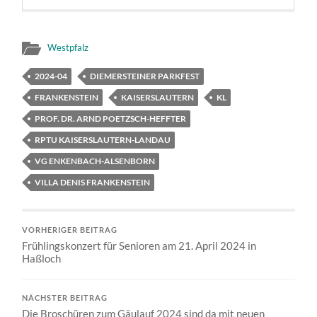
Westpfalz
2024-04
DIEMERSTEINER PARKFEST
FRANKENSTEIN
KAISERSLAUTERN
KL
PROF. DR. ARND POETZSCH-HEFFTER
RPTU KAISERSLAUTERN-LANDAU
VG ENKENBACH-ALSENBORN
VILLA DENIS FRANKENSTEIN
VORHERIGER BEITRAG
Frühlingskonzert für Senioren am 21. April 2024 in
Haßloch
NÄCHSTER BEITRAG
Die Broschüren zum Gäulauf 2024 sind da mit neuen