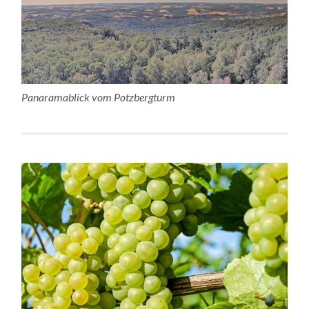
Panaramablick vom Potzbergturm