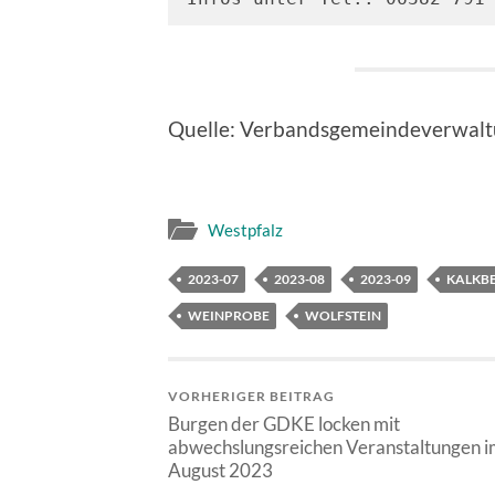
Quelle: Verbandsgemeindeverwalt
Westpfalz
2023-07
2023-08
2023-09
KALKB
WEINPROBE
WOLFSTEIN
VORHERIGER BEITRAG
Burgen der GDKE locken mit
abwechslungsreichen Veranstaltungen i
August 2023