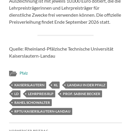
Auszeichnung ist mit jeweils 10.000 Euro dotiert, die die
Lehrpreisträgerinnen und Lehrpreisträger für
dienstliche Zwecke frei verwenden können. Die offizielle
Preisverleihung findet Ende September 2026 statt.
Quelle: Rheinland-Pfälzische Technische Universität
Kaiserslautern-Landau
Pfalz
KAISERSLAUTERN
KL
LANDAU IN DER PFALZ
LD
LEHRPREIS RLP
PROF. SABINE BECKER
RAHEL SCHOWALTER
RPTU KAISERSLAUTERN-LANDAU
VORHERIGER BEITRAG