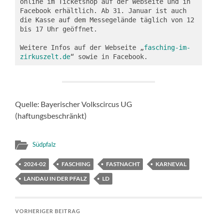
online im Ticketshop auf der Webseite und in 
Facebook erhältlich. Ab 31. Januar ist auch 
die Kasse auf dem Messegelände täglich von 12 
bis 17 Uhr geöffnet. 

Weitere Infos auf der Webseite „
fasching-im-
zirkuszelt.de
“ sowie in Facebook.
Quelle: Bayerischer Volkscircus UG
(haftungsbeschränkt)
Südpfalz
2024-02
FASCHING
FASTNACHT
KARNEVAL
LANDAU IN DER PFALZ
LD
VORHERIGER BEITRAG