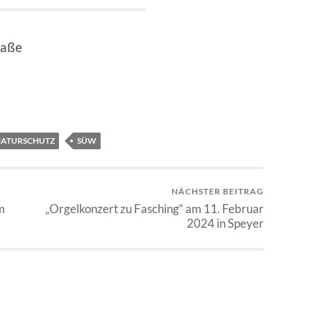
raße
ATURSCHUTZ
SÜW
NÄCHSTER BEITRAG
m
„Orgelkonzert zu Fasching“ am 11. Februar
2024 in Speyer