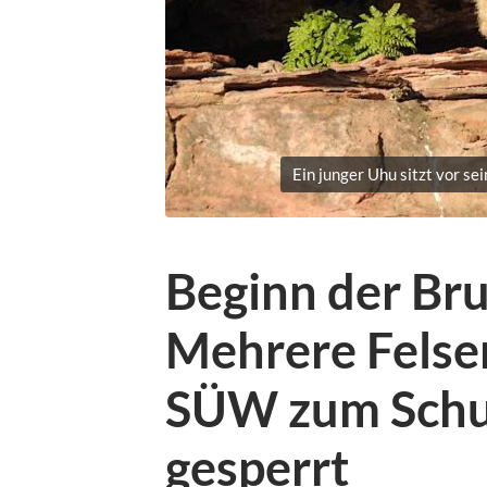
Ein junger Uhu sitzt vor se
Beginn der Bru
Mehrere Felse
SÜW zum Schut
gesperrt