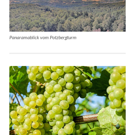
Panaramablick vom Potzbergturm