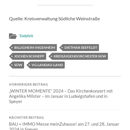
Quelle: Kreisverwaltung Südliche Weinstraße
Südpfalz
BILLIGHEIM-INGENHEIM
DIETMAR SEEFELDT
JOCHEN SCHNEPF
KREISJUGENDORCHESTER SÜW
SÜW
VG LANDAU-LAND
VORHERIGER BEITRAG
„WINTER MOMENTE“ 2024 – Das Kirchenkonzert mit
Angelika Milster – im Januar in Ludwigshafen und in
Speyer
NÄCHSTER BEITRAG
BAU + IMMO Messe meinZuhause! am 27. und 28. Januar
2024 in Speyer