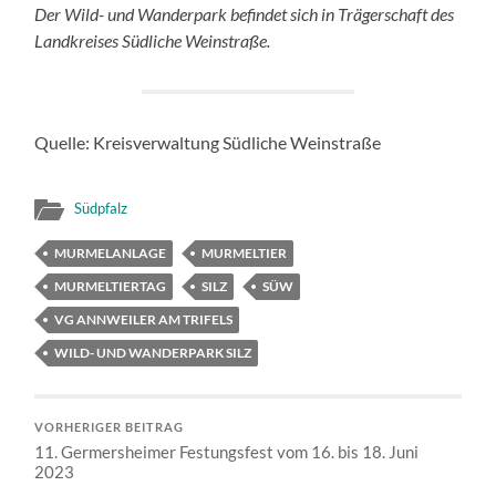
Der Wild- und Wanderpark befindet sich in Trägerschaft des
Landkreises Südliche Weinstraße.
Quelle: Kreisverwaltung Südliche Weinstraße
Südpfalz
MURMELANLAGE
MURMELTIER
MURMELTIERTAG
SILZ
SÜW
VG ANNWEILER AM TRIFELS
WILD- UND WANDERPARK SILZ
VORHERIGER BEITRAG
11. Germersheimer Festungsfest vom 16. bis 18. Juni
2023