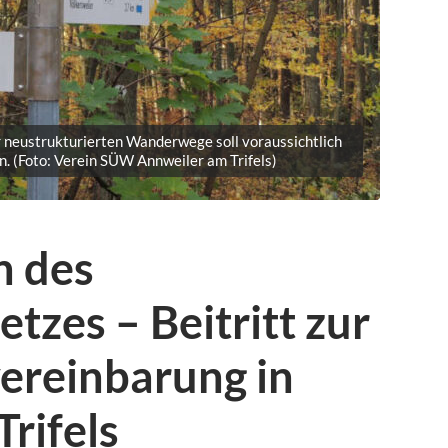
 neustrukturierten Wanderwege soll voraussichtlich
. (Foto: Verein SÜW Annweiler am Trifels)
n des
zes – Beitritt zur
ereinbarung in
rifels