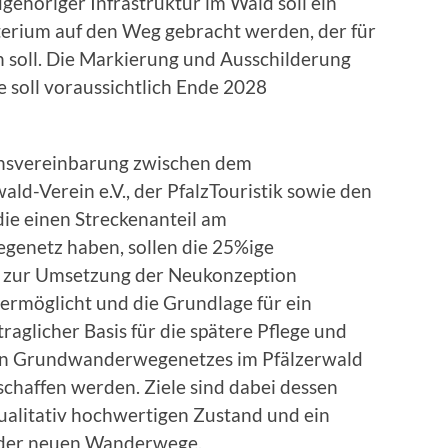
höriger Infrastruktur im Wald soll ein
terium auf den Weg gebracht werden, der für
in soll. Die Markierung und Ausschilderung
soll voraussichtlich Ende 2028
onsvereinbarung zwischen dem
ld-Verein e.V., der PfalzTouristik sowie den
ie einen Streckenanteil am
enetz haben, sollen die 25%ige
s zur Umsetzung der Neukonzeption
ermöglicht und die Grundlage für ein
glicher Basis für die spätere Pflege und
ten Grundwanderwegenetzes im Pfälzerwald
chaffen werden. Ziele sind dabei dessen
qualitativ hochwertigen Zustand und ein
h der neuen Wanderwege.