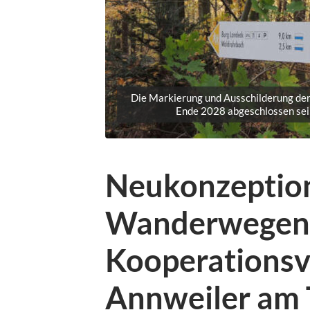
Die Markierung und Ausschilderung der
Ende 2028 abgeschlossen sein
Neukonzeptio
Wanderwegenet
Kooperationsv
Annweiler am T