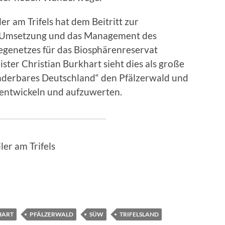
 am Trifels hat dem Beitritt zur
e Umsetzung und das Management des
enetzes für das Biosphärenreservat
ter Christian Burkhart sieht dies als große
nderbares Deutschland“ den Pfälzerwald und
zuentwickeln und aufzuwerten.
er am Trifels
HART
PFÄLZERWALD
SÜW
TRIFELSLAND