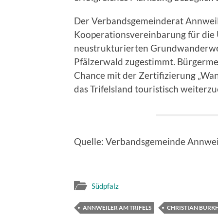
Der Verbandsgemeinderat Annweiler
Kooperationsvereinbarung für di
neustrukturierten Grundwanderweg
Pfälzerwald zugestimmt. Bürgermeis
Chance mit der Zertifizierung „Wa
das Trifelsland touristisch weiter
Quelle: Verbandsgemeinde Annweil
Südpfalz
ANNWEILER AM TRIFELS
CHRISTIAN BURK