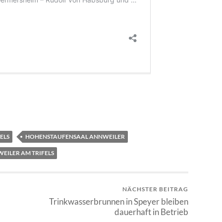
ELS
HOHENSTAUFENSAAL ANNWEILER
EILER AM TRIFELS
NÄCHSTER BEITRAG
Trinkwasserbrunnen in Speyer bleiben
dauerhaft in Betrieb