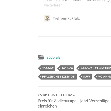
Südpfalz
2026-07
2026-08
ANNWEILER AM TRIF
PFÄLZISCHE SEZESSION
SÜW
VG ANNW
VORHERIGER BEITRAG
Preis für Zivilcourage – jetzt Vorschläge
einreichen