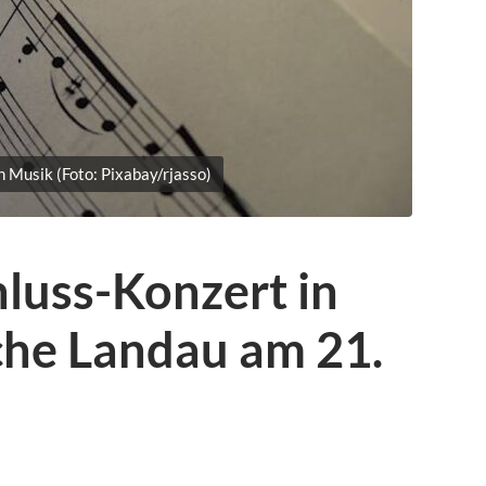
 Musik (Foto: Pixabay/rjasso)
luss-Konzert in
che Landau am 21.