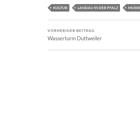
KULTUR
LANDAU IN DER PFALZ
MUSIK
VORHERIGER BEITRAG
Wasserturm Duttweiler