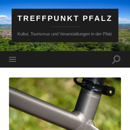
TREFFPUNKT PFALZ
Kultur, Tourismus und Veranstaltungen in der Pfalz
Suchfe
Mobile-
ein-/a
Menü
ein-/ausblenden