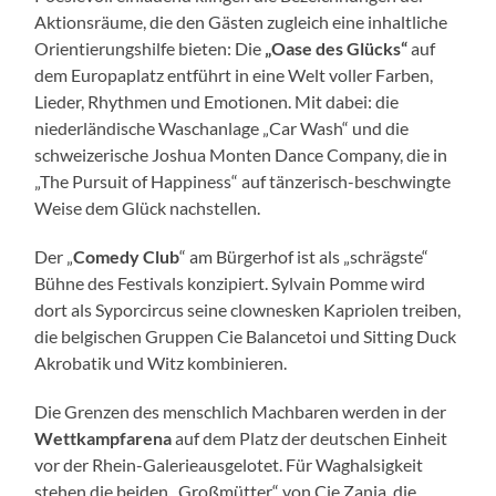
Aktionsräume, die den Gästen zugleich eine inhaltliche
Orientierungshilfe bieten: Die
„Oase des Glücks“
auf
dem Europaplatz entführt in eine Welt voller Farben,
Lieder, Rhythmen und Emotionen. Mit dabei: die
niederländische Waschanlage „Car Wash“ und die
schweizerische Joshua Monten Dance Company, die in
„The Pursuit of Happiness“ auf tänzerisch-beschwingte
Weise dem Glück nachstellen.
Der „
Comedy Club
“ am Bürgerhof ist als „schrägste“
Bühne des Festivals konzipiert. Sylvain Pomme wird
dort als Syporcircus seine clownesken Kapriolen treiben,
die belgischen Gruppen Cie Balancetoi und Sitting Duck
Akrobatik und Witz kombinieren.
Die Grenzen des menschlich Machbaren werden in der
Wettkampfarena
auf dem Platz der deutschen Einheit
vor der Rhein-Galerieausgelotet. Für Waghalsigkeit
stehen die beiden „Großmütter“ von Cie Zania, die