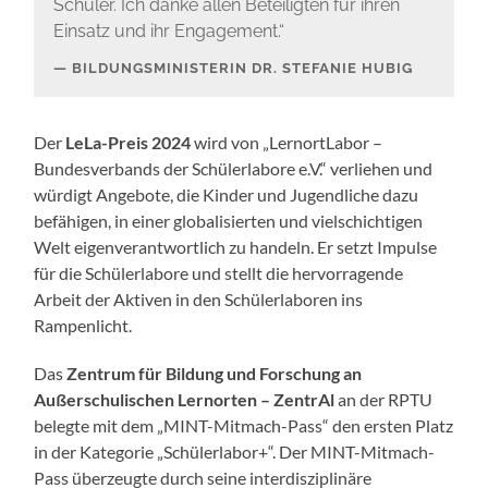
Schüler. Ich danke allen Beteiligten für ihren
Einsatz und ihr Engagement.“
BILDUNGSMINISTERIN DR. STEFANIE HUBIG
Der
LeLa-Preis 2024
wird von „LernortLabor –
Bundesverbands der Schülerlabore e.V.“ verliehen und
würdigt Angebote, die Kinder und Jugendliche dazu
befähigen, in einer globalisierten und vielschichtigen
Welt eigenverantwortlich zu handeln. Er setzt Impulse
für die Schülerlabore und stellt die hervorragende
Arbeit der Aktiven in den Schülerlaboren ins
Rampenlicht.
Das
Zentrum für Bildung und Forschung an
Außerschulischen Lernorten – ZentrAl
an der RPTU
belegte mit dem „MINT-Mitmach-Pass“ den ersten Platz
in der Kategorie „Schülerlabor+“. Der MINT-Mitmach-
Pass überzeugte durch seine interdisziplinäre