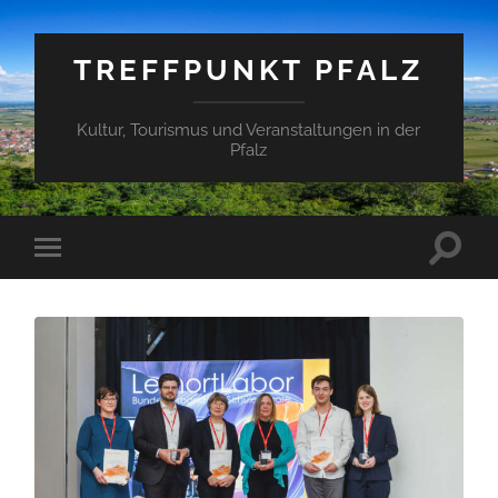
TREFFPUNKT PFALZ
Kultur, Tourismus und Veranstaltungen in der
Pfalz
Suchfe
Mobile-
ein-/a
Menü
ein-/ausblenden