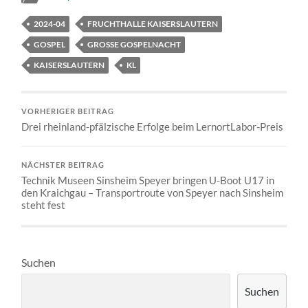
2024-04
FRUCHTHALLE KAISERSLAUTERN
GOSPEL
GROSSE GOSPELNACHT
KAISERSLAUTERN
KL
VORHERIGER BEITRAG
Drei rheinland-pfälzische Erfolge beim LernortLabor-Preis
NÄCHSTER BEITRAG
Technik Museen Sinsheim Speyer bringen U-Boot U17 in
den Kraichgau – Transportroute von Speyer nach Sinsheim
steht fest
Suchen
Suchen