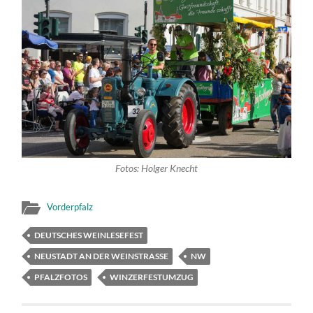
Fotos: Holger Knecht
Vorderpfalz
DEUTSCHES WEINLESEFEST
NEUSTADT AN DER WEINSTRASSE
NW
PFALZFOTOS
WINZERFESTUMZUG