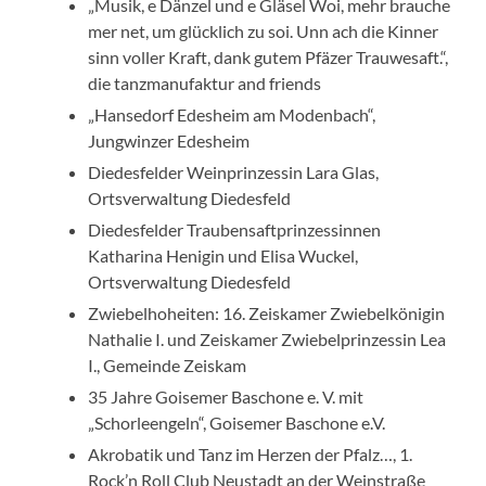
„Musik, e Dänzel und e Gläsel Woi, mehr brauche
mer net, um glücklich zu soi. Unn ach die Kinner
sinn voller Kraft, dank gutem Pfäzer Trauwesaft.“,
die tanzmanufaktur and friends
„Hansedorf Edesheim am Modenbach“,
Jungwinzer Edesheim
Diedesfelder Weinprinzessin Lara Glas,
Ortsverwaltung Diedesfeld
Diedesfelder Traubensaftprinzessinnen
Katharina Henigin und Elisa Wuckel,
Ortsverwaltung Diedesfeld
Zwiebelhoheiten: 16. Zeiskamer Zwiebelkönigin
Nathalie I. und Zeiskamer Zwiebelprinzessin Lea
I., Gemeinde Zeiskam
35 Jahre Goisemer Baschone e. V. mit
„Schorleengeln“, Goisemer Baschone e.V.
Akrobatik und Tanz im Herzen der Pfalz…, 1.
Rock’n Roll Club Neustadt an der Weinstraße