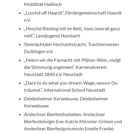
Mobilität Haßloch
„Luschd uff Haardt“, Fördergemeinschaft Haardt
e.V.
„Hoschd Riesling mit im Bett, isses üwerall ganz
nett“, Landjugend Hambach
Steinlachtaler Hochzeitstracht, Trachtenverein
Dußlingen e.V.
„Feiern wir die Fasnacht mit Pfälzer Wein, steigt
die Stimmung ungemein“, Karnevalverein
Neustadt 1840 e.V. Neustadt
„Dare to do what you dream. Wage, wovon Du
träumst.“, International School Neustadt
Deidesheimer Kerwebuwe, Deidesheimer
Kerwebuwe
Andechser Bierfesthoheiten. Andechser
Bierfestkönigin Eve-Katrin Münster-Grimm und
Andechser Bierfestprinzessin Emelie Franke,