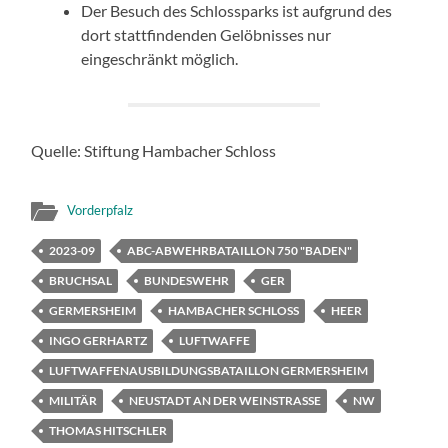
Der Besuch des Schlossparks ist aufgrund des
dort stattfindenden Gelöbnisses nur
eingeschränkt möglich.
Quelle: Stiftung Hambacher Schloss
Vorderpfalz
2023-09
ABC-ABWEHRBATAILLON 750 "BADEN"
BRUCHSAL
BUNDESWEHR
GER
GERMERSHEIM
HAMBACHER SCHLOSS
HEER
INGO GERHARTZ
LUFTWAFFE
LUFTWAFFENAUSBILDUNGSBATAILLON GERMERSHEIM
MILITÄR
NEUSTADT AN DER WEINSTRASSE
NW
THOMAS HITSCHLER