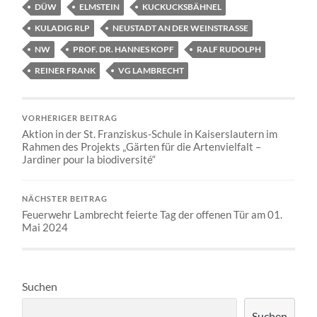
DÜW
ELMSTEIN
KUCKUCKSBÄHNEL
KULADIG RLP
NEUSTADT AN DER WEINSTRASSE
NW
PROF. DR. HANNES KOPF
RALF RUDOLPH
REINER FRANK
VG LAMBRECHT
VORHERIGER BEITRAG
Aktion in der St. Franziskus-Schule in Kaiserslautern im
Rahmen des Projekts „Gärten für die Artenvielfalt –
Jardiner pour la biodiversité“
NÄCHSTER BEITRAG
Feuerwehr Lambrecht feierte Tag der offenen Tür am 01.
Mai 2024
Suchen
Suchen