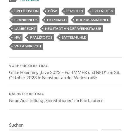
BREITENSTEIN
DÜW
ELMSTEIN
ERFENSTEIN
FRANKENECK
HELMBACH
KUCKUCKSBÄHNEL
LAMBRECHT
NEUSTADT AN DER WEINSTRASSE
NW
PFALZFOTOS
SATTELMÜHLE
VG LAMBRECHT
VORHERIGER BEITRAG
Gitte Haenning „Live 2023 – Für IMMER und NEU“ am 28.
Oktober 2023 in Neustadt an der Weinstraße
NÄCHSTER BEITRAG
Neue Ausstellung „SinnStationen“ im K in Lautern
Suchen