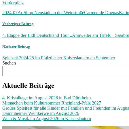
Vorderpfalz
2024-07
ArtShop Neustadt an der Weinstraße
Carmen de Duenas
Kari
Vorheriger Beitrag
4. Etappe der Lidl Deutschland Tour „Annweiler am Trifels – Saarb
Nächster Beitrag
Spielzeit 2024/25 im Pfalztheater Kaiserslautern ab September
Suchen
Aktuelle Beiträge
4. Kristalltage im August 2026 in Bad Dürkheim
Mitmachen beim Kultursommer Rheinland-Pfalz 2027
Großes Spielfest für alle Kinder mit Familien und Freunden im Augu
Dammheimer Weinkerwe im August 2026
Wein & Musik im August 2026 in Kaiserslautern