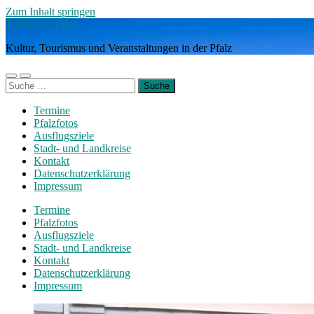
Zum Inhalt springen
Treffpunkt Pfalz
Kultur, Tourismus und Veranstaltungen in der Pfalz
Mobile-
Suchfeld
Suche
Menü
ein-/ausblenden
nach:
ein-/ausblenden
Termine
Pfalzfotos
Ausflugsziele
Stadt- und Landkreise
Kontakt
Datenschutzerklärung
Impressum
Termine
Pfalzfotos
Ausflugsziele
Stadt- und Landkreise
Kontakt
Datenschutzerklärung
Impressum