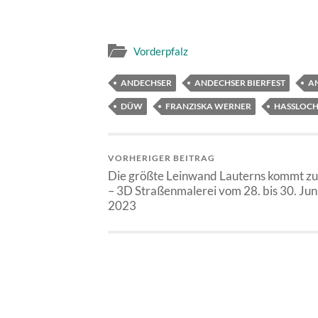
Vorderpfalz
ANDECHSER
ANDECHSER BIERFEST
A
DÜW
FRANZISKA WERNER
HASSLOCH
VORHERIGER BEITRAG
Die größte Leinwand Lauterns kommt z
– 3D Straßenmalerei vom 28. bis 30. Jun
2023