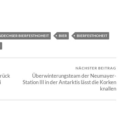
NDECHSER BIERFESTHOHEIT
BIER
BIERFESTHOHEIT
NÄCHSTER BEITRAG
urück
Überwinterungsteam der Neumayer-
i
Station III in der Antarktis lässt die Korken
knallen