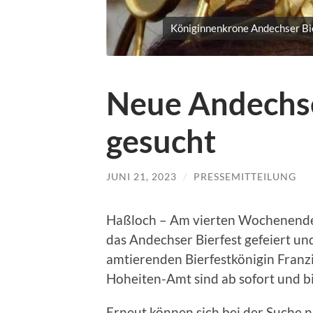
Königinnenkrone Andechser Bi
Neue Andechse
gesucht
JUNI 21, 2023
/
PRESSEMITTEILUNG
Haßloch – Am vierten Wochenende
das Andechser Bierfest gefeiert und
amtierenden Bierfestkönigin Franz
Hoheiten-Amt sind ab sofort und bi
Erneut können sich bei der Suche n