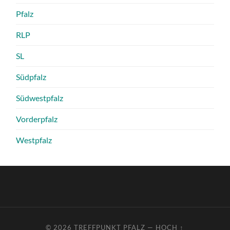
Pfalz
RLP
SL
Südpfalz
Südwestpfalz
Vorderpfalz
Westpfalz
© 2026
TREFFPUNKT PFALZ
—
HOCH ↑