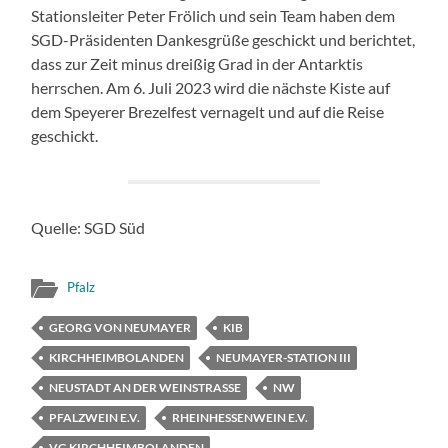
Stationsleiter Peter Frölich und sein Team haben dem
SGD-Präsidenten Dankesgrüße geschickt und berichtet,
dass zur Zeit minus dreißig Grad in der Antarktis
herrschen. Am 6. Juli 2023 wird die nächste Kiste auf
dem Speyerer Brezelfest vernagelt und auf die Reise
geschickt.
Quelle: SGD Süd
Pfalz
GEORG VON NEUMAYER
KIB
KIRCHHEIMBOLANDEN
NEUMAYER-STATION III
NEUSTADT AN DER WEINSTRASSE
NW
PFALZWEIN E.V.
RHEINHESSENWEIN E.V.
VG KIRCHHEIMBOLANDEN