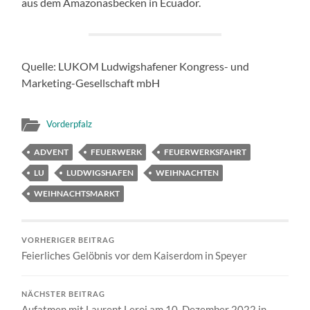
aus dem Amazonasbecken in Ecuador.
Quelle: LUKOM Ludwigshafener Kongress- und
Marketing-Gesellschaft mbH
Vorderpfalz
ADVENT
FEUERWERK
FEUERWERKSFAHRT
LU
LUDWIGSHAFEN
WEIHNACHTEN
WEIHNACHTSMARKT
VORHERIGER BEITRAG
Feierliches Gelöbnis vor dem Kaiserdom in Speyer
NÄCHSTER BEITRAG
Aufatmen mit Laurent Leroi am 10. Dezember 2022 in