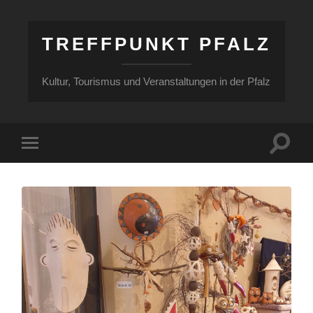
TREFFPUNKT PFALZ
Kultur, Tourismus und Veranstaltungen in der Pfalz
Suchfe
Mobile-
ein-/a
Menü
ein-/ausblenden