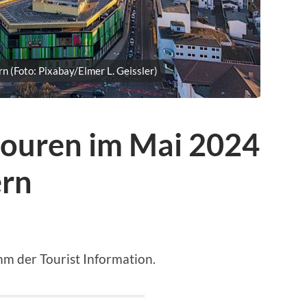
rn (Foto: Pixabay/Elmer L. Geissler)
touren im Mai 2024
ern
mm der Tourist Information.