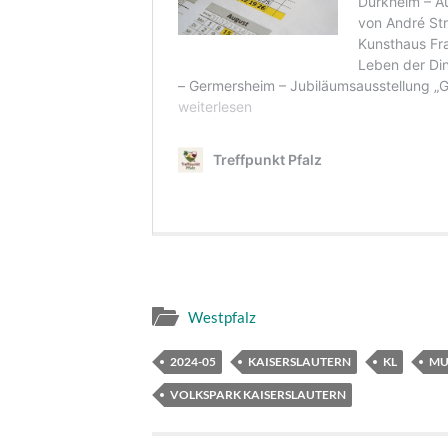
Westpfalz
2024-05
KAISERSLAUTERN
KL
MU
VOLKSPARK KAISERSLAUTERN