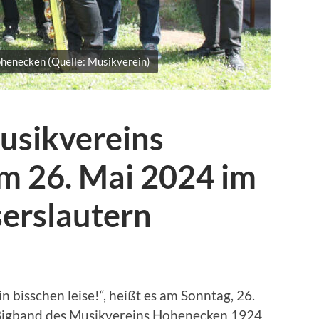
henecken (Quelle: Musikverein)
usikvereins
 26. Mai 2024 im
serslautern
n bisschen leise!“, heißt es am Sonntag, 26.
 Bigband des Musikvereins Hohenecken 1924