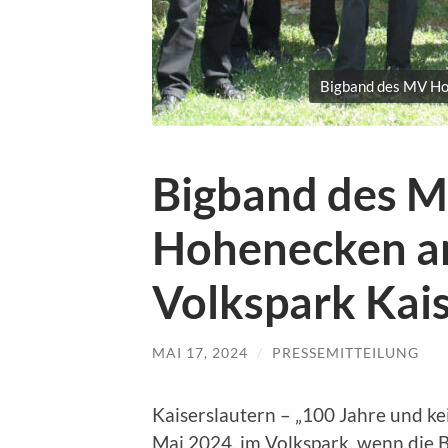
Bigband des MV Ho
Bigband des M
Hohenecken am
Volkspark Kai
MAI 17, 2024
/
PRESSEMITTEILUNG
Kaiserslautern – „100 Jahre und kei
Mai 2024, im Volkspark, wenn die