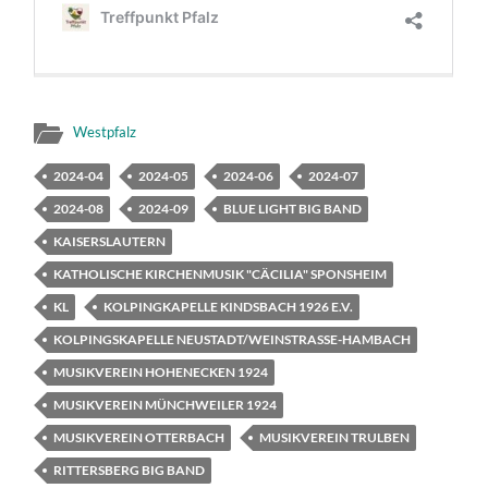
Westpfalz
2024-04
2024-05
2024-06
2024-07
2024-08
2024-09
BLUE LIGHT BIG BAND
KAISERSLAUTERN
KATHOLISCHE KIRCHENMUSIK "CÄCILIA" SPONSHEIM
KL
KOLPINGKAPELLE KINDSBACH 1926 E.V.
KOLPINGSKAPELLE NEUSTADT/WEINSTRASSE-HAMBACH
MUSIKVEREIN HOHENECKEN 1924
MUSIKVEREIN MÜNCHWEILER 1924
MUSIKVEREIN OTTERBACH
MUSIKVEREIN TRULBEN
RITTERSBERG BIG BAND