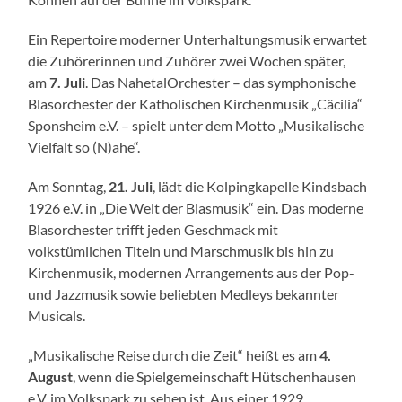
Ein Repertoire moderner Unterhaltungsmusik erwartet
die Zuhörerinnen und Zuhörer zwei Wochen später,
am
7. Juli
. Das NahetalOrchester – das symphonische
Blasorchester der Katholischen Kirchenmusik „Cäcilia“
Sponsheim e.V. – spielt unter dem Motto „Musikalische
Vielfalt so (N)ahe“.
Am Sonntag,
21. Juli
, lädt die Kolpingkapelle Kindsbach
1926 e.V. in „Die Welt der Blasmusik“ ein. Das moderne
Blasorchester trifft jeden Geschmack mit
volkstümlichen Titeln und Marschmusik bis hin zu
Kirchenmusik, modernen Arrangements aus der Pop-
und Jazzmusik sowie beliebten Medleys bekannter
Musicals.
„Musikalische Reise durch die Zeit“ heißt es am
4.
August
, wenn die Spielgemeinschaft Hütschenhausen
e.V. im Volkspark zu sehen ist. Aus einer 1929