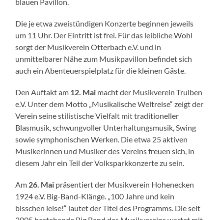
blauen Pavillon.
Die je etwa zweistündigen Konzerte beginnen jeweils
um 11 Uhr. Der Eintritt ist frei. Für das leibliche Wohl
sorgt der Musikverein Otterbach e.V. und in
unmittelbarer Nähe zum Musikpavillon befindet sich
auch ein Abenteuerspielplatz für die kleinen Gäste.
Den Auftakt am
12. Mai
macht der Musikverein Trulben
e.V. Unter dem Motto „Musikalische Weltreise“ zeigt der
Verein seine stilistische Vielfalt mit traditioneller
Blasmusik, schwungvoller Unterhaltungsmusik, Swing
sowie symphonischen Werken. Die etwa 25 aktiven
Musikerinnen und Musiker des Vereins freuen sich, in
diesem Jahr ein Teil der Volksparkkonzerte zu sein.
Am
26. Mai
präsentiert der Musikverein Hohenecken
1924 e.V. Big-Band-Klänge. „100 Jahre und kein
bisschen leise!“ lautet der Titel des Programms. Die seit
2005 bestehende Big Band des Musikvereins wartet mit