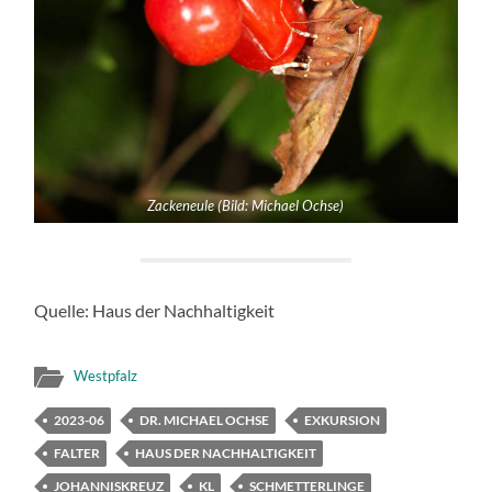
Zackeneule (Bild: Michael Ochse)
Quelle: Haus der Nachhaltigkeit
Westpfalz
2023-06
DR. MICHAEL OCHSE
EXKURSION
FALTER
HAUS DER NACHHALTIGKEIT
JOHANNISKREUZ
KL
SCHMETTERLINGE