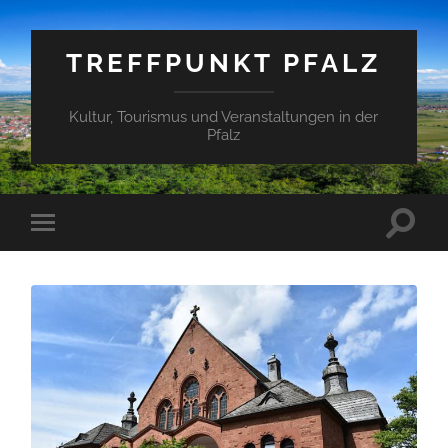
TREFFPUNKT PFALZ
Kultur, Tourismus und Veranstaltungen in der
Pfalz
Suchfe
Mobile-
ein-/a
Menü
ein-/ausblenden