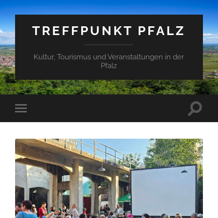
TREFFPUNKT PFALZ
Kultur, Tourismus und Veranstaltungen in der
Pfalz
Suchfe
Mobile-
ein-/a
Menü
ein-/ausblenden