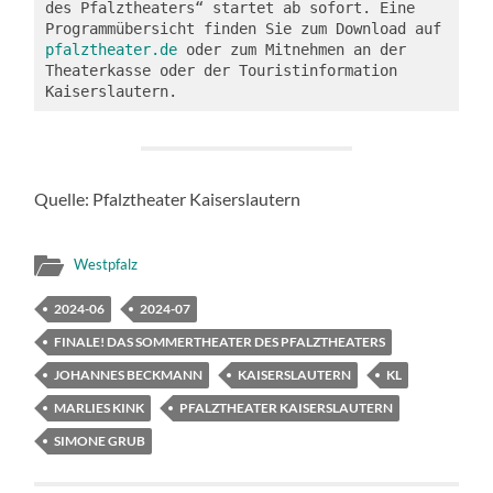
des Pfalztheaters“ startet ab sofort. Eine 
Programmübersicht finden Sie zum Download auf 
pfalztheater.de
 oder zum Mitnehmen an der 
Theaterkasse oder der Touristinformation 
Kaiserslautern.
Quelle: Pfalztheater Kaiserslautern
Westpfalz
2024-06
2024-07
FINALE! DAS SOMMERTHEATER DES PFALZTHEATERS
JOHANNES BECKMANN
KAISERSLAUTERN
KL
MARLIES KINK
PFALZTHEATER KAISERSLAUTERN
SIMONE GRUB