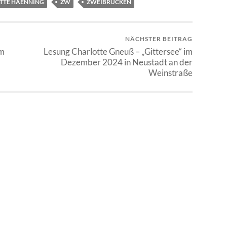
ITTE HAENNING
ZW
ZWEIBRÜCKEN
NÄCHSTER BEITRAG
im
Lesung Charlotte Gneuß – „Gittersee“ im
Dezember 2024 in Neustadt an der
Weinstraße