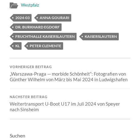
Westpfalz
2024-03
ANNA GOURARI
DR. BURKHARD EGDORF
FRUCHTHALLE KAISERSLAUTERN
KAISERSLAUTERN
KL
PETER CLEMENTE
VORHERIGER BEITRAG
„Warszawa-Praga — morbide Schönheit“: Fotografien von
Günther Wilhelm von März bis Mai 2024 in Ludwigshafen
NÄCHSTER BEITRAG
Weitertransport U-Boot U17 im Juli 2024 von Speyer
nach Sinsheim
Suchen