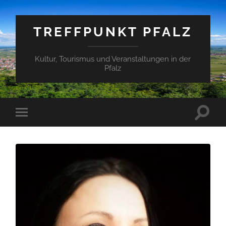
TREFFPUNKT PFALZ
Kultur, Tourismus und Veranstaltungen in der
Pfalz
Suchfe
Mobile-
ein-/a
Menü
ein-/ausblenden