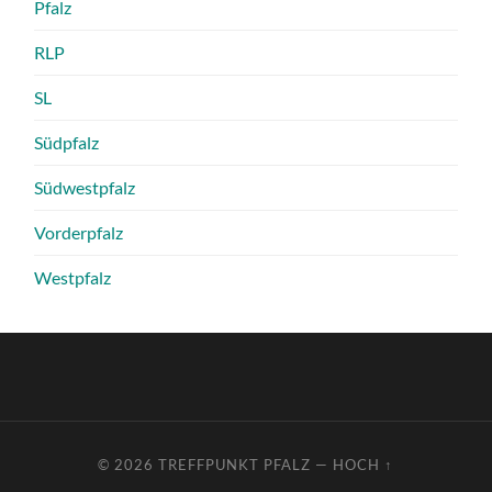
Pfalz
RLP
SL
Südpfalz
Südwestpfalz
Vorderpfalz
Westpfalz
© 2026
TREFFPUNKT PFALZ
—
HOCH ↑