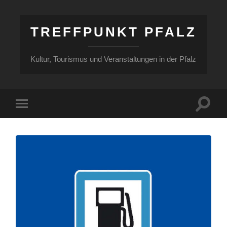
TREFFPUNKT PFALZ
Kultur, Tourismus und Veranstaltungen in der Pfalz
Suchfe
Mobile-
ein-/a
Menü
ein-/ausblenden