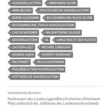
42KAISERSLAUTERN
ANNEMARIE BLENK
ANNI BECKER
APOSTELKIRCHE KAISERSLAUTERN
BERND KLESMANN
BUCHHANDLUNG BLAUE BLUME
BUCHHANDLUNG THALIA KAISERSLAUTERN
EVELYN WEIDNER
INA BARTHENSCHLAGER
KAISERSLAUTERN
KL
LANGE NACHT DER KULTUR
LAUTERN LIEST
MICHAEL LANDGRAF
MONIKA GAIER
MORPHY BURKHART
PALATINART
PAULA KAUFMANN
PFALZBIBLIOTHEK KAISERSLAUTERN
STIFTSKIRCHE KAISERSLAUTERN
VORHERIGER BEITRAG
Festkonzert des LandesJugendBlasOrchesters Rheinland-
Pfalz anlässlich des Jubiläums des Landesmusikverbands