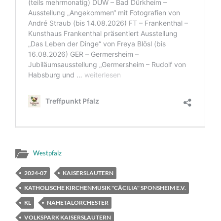
Westpfalz
2024-07
KAISERSLAUTERN
KATHOLISCHE KIRCHENMUSIK "CÄCILIA" SPONSHEIM E.V.
KL
NAHETALORCHESTER
VOLKSPARK KAISERSLAUTERN