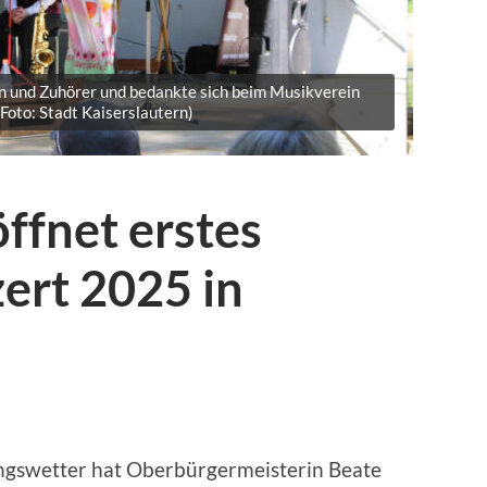
 und Zuhörer und bedankte sich beim Musikverein
Foto: Stadt Kaiserslautern)
ffnet erstes
ert 2025 in
ingswetter hat Oberbürgermeisterin Beate