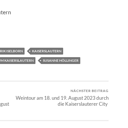
utern
RIK ISELBORN
KAISERSLAUTERN
M KAISERSLAUTERN
SUSANNE HÖLLINGER
NÄCHSTER BEITRAG
Weintour am 18. und 19. August 2023 durch
ugust
die Kaiserslauterer City