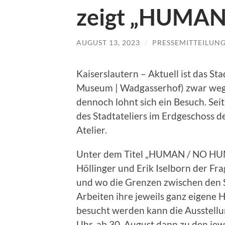
zeigt „HUMA
AUGUST 13, 2023
/
PRESSEMITTEILUN
Kaiserslautern – Aktuell ist das 
Museum | Wadgasserhof) zwar wege
dennoch lohnt sich ein Besuch. Sei
des Stadtateliers im Erdgeschoss d
Atelier.
Unter dem Titel „HUMAN / NO HUM
Höllinger und Erik Iselborn der F
und wo die Grenzen zwischen den 
Arbeiten ihre jeweils ganz eigene
besucht werden kann die Ausstellu
Uhr, ab 30. August dann zu den je