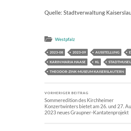
Quelle: Stadtverwaltung Kaisersla
Westpfalz
2023-08
2023-09
AUSSTELLUNG
E
KARIN MARIA HAASE
KL
STADTMUSEU
THEODOR-ZINK-MUSEUM KAISERSLAUTERN
VORHERIGER BEITRAG
Sommeredition des Kirchheimer
Konzertwinters bietet am 26. und 27. A
2023 neues Graupner-Kantatenprojekt